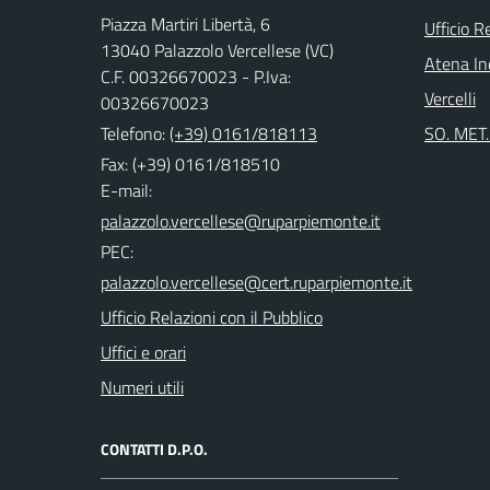
Piazza Martiri Libertà, 6
Ufficio R
13040 Palazzolo Vercellese (VC)
Atena Ind
C.F. 00326670023 - P.Iva:
Vercelli
00326670023
Telefono:
(+39) 0161/818113
SO. MET. 
Fax: (+39) 0161/818510
E-mail:
PEC:
Ufficio Relazioni con il Pubblico
Uffici e orari
Numeri utili
CONTATTI D.P.O.