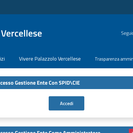
Vercellese
Seguic
izi
Vivere Palazzolo Vercellese
Trasparenza ammin
cesso Gestione Ente Con SPID\CIE
cesso Gestione Ente Come Amministratore